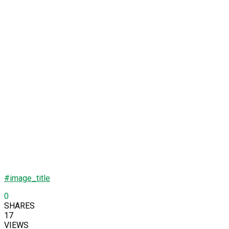
#image_title
0
SHARES
17
VIEWS