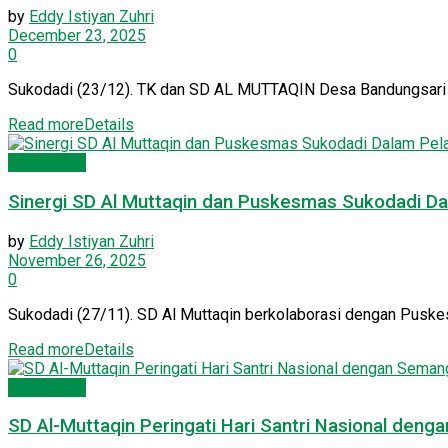
by
Eddy Istiyan Zuhri
December 23, 2025
0
Sukodadi (23/12). TK dan SD AL MUTTAQIN Desa Bandungsari m
Read more
Details
Pendidikan
Sinergi SD Al Muttaqin dan Puskesmas Sukodadi Da
by
Eddy Istiyan Zuhri
November 26, 2025
0
Sukodadi (27/11). SD Al Muttaqin berkolaborasi dengan Puskes
Read more
Details
Pendidikan
SD Al-Muttaqin Peringati Hari Santri Nasional d