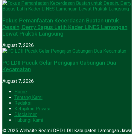
Fokus Pemanfaatan Kecerdasan Buatan untuk
Desain, Derry Bagus Latih Kader LINES Lamongan
Lewat Praktik Langsung
August 7, 2026
PC LDII Pucuk Gelar Pengajian Gabungan Dua
Kecamatan
August 7, 2026
Home
Tentang Kami
Redaksi
Kebijakan Privasi
Disclaimer
Hubungi Kami
© 2025 Website Resmi DPD LDII Kabupaten Lamongan Jawa