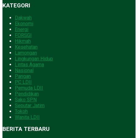
KATEGORI
Dakwah
Ekonomi
Energi
FORSGI
Hikmah
Kesehatan
Lamongan
Lingkungan Hidup
Lintas Agama
Nasional
Pangan
PC LDII
Pemuda LDII
Pendidikan
Sako SPN
Seputar Jatim
Tokoh
Wanita LDII
BERITA TERBARU