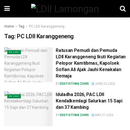
Home
Tag
PC LDII Karanggeneng
Tag:
PC LDII Karanggeneng
Ratusan Pemudi dan Pemuda
PC LDII
LDII Karanggeneng Ikuti Kegiatan
Pelopor Kamtibmas, Kapolsek
Sofian Ali Ajak Jauhi Kenakalan
Remaja
BY
EDDY ISTIYAN ZUHRI
JUNE 23, 2026
Iduladha 2026, PAC LDII
PC LDII
Kendalkemlagi Salurkan 15 Sapi
dan 37 Kambing
BY
EDDY ISTIYAN ZUHRI
MAY 27, 2026