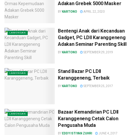
Adakan Grebek 5000 Masker
BY
KARTONO
APRIL 22, 2020
Bentengi Anak dari Kecanduan
LAMONGAN
Gadget, PC LDII Karanggeneng
Adakan Seminar Parenting Skill
BY
KARTONO
SEPTEMBER 29, 2019
Stand Bazar PC LDII
LAMONGAN
Karanggeneng, Terbaik
BY
KARTONO
SEPTEMBER 25, 2017
Bazaar Kemandirian PC LDII
LAMONGAN
Karanggeneng Cetak Calon
Pengusaha Muda
BY
EDDY ISTIYAN ZUHRI
JUNE 4, 2017