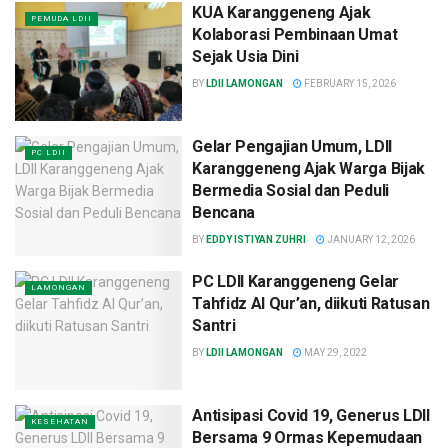
KUA Karanggeneng Ajak
PEMUDA LDII
Kolaborasi Pembinaan Umat
Sejak Usia Dini
BY
LDII LAMONGAN
FEBRUARY 15, 2026
Gelar Pengajian Umum, LDII
PC LDII
Karanggeneng Ajak Warga Bijak
Bermedia Sosial dan Peduli
Bencana
BY
EDDY ISTIYAN ZUHRI
JANUARY 12, 2026
PC LDII Karanggeneng Gelar
LAMONGAN
Tahfidz Al Qur’an, diikuti Ratusan
Santri
BY
LDII LAMONGAN
MAY 29, 2022
Antisipasi Covid 19, Generus LDII
KESEHATAN
Bersama 9 Ormas Kepemudaan