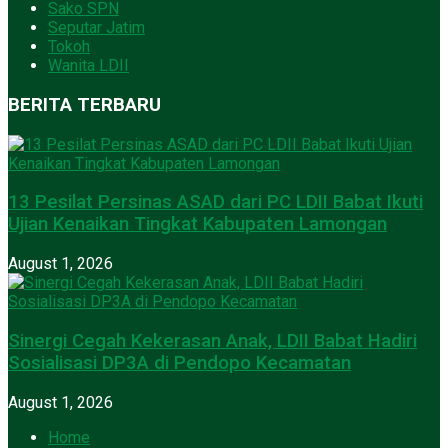
Sako SPN
Seputar Jatim
Tokoh
Wanita LDII
BERITA TERBARU
13 Pesilat Persinas ASAD dari PC LDII Babat Ikuti
Ujian Kenaikan Tingkat Kabupaten Lamongan
August 1, 2026
Sinergi Cegah Kekerasan Anak, LDII Babat Hadiri
Sosialisasi DP3A di Pendopo Kecamatan
August 1, 2026
Home