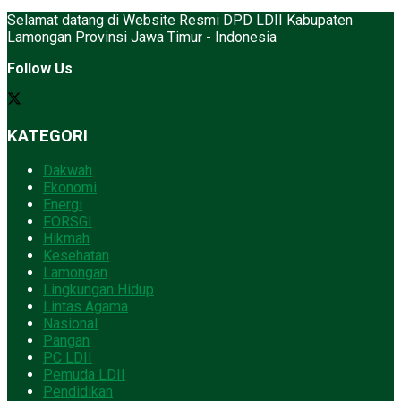
Selamat datang di Website Resmi DPD LDII Kabupaten
Lamongan Provinsi Jawa Timur - Indonesia
Follow Us
KATEGORI
Dakwah
Ekonomi
Energi
FORSGI
Hikmah
Kesehatan
Lamongan
Lingkungan Hidup
Lintas Agama
Nasional
Pangan
PC LDII
Pemuda LDII
Pendidikan