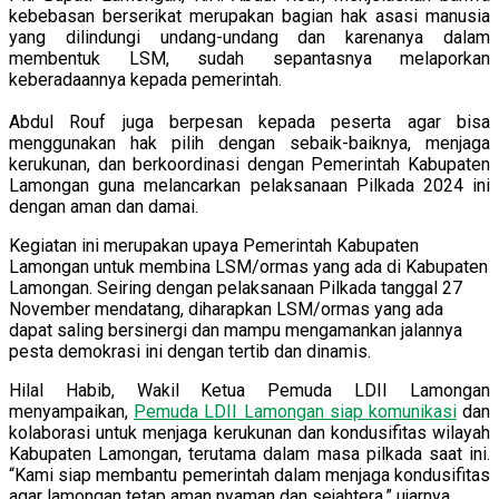
kebebasan berserikat merupakan bagian hak asasi manusia
yang dilindungi undang-undang dan karenanya dalam
membentuk LSM, sudah sepantasnya melaporkan
keberadaannya kepada pemerintah.
Abdul Rouf juga berpesan kepada peserta agar bisa
menggunakan hak pilih dengan sebaik-baiknya, menjaga
kerukunan, dan berkoordinasi dengan Pemerintah Kabupaten
Lamongan guna melancarkan pelaksanaan Pilkada 2024 ini
dengan aman dan damai.
Kegiatan ini merupakan upaya Pemerintah Kabupaten
Lamongan untuk membina LSM/ormas yang ada di Kabupaten
Lamongan. Seiring dengan pelaksanaan Pilkada tanggal 27
November mendatang, diharapkan LSM/ormas yang ada
dapat saling bersinergi dan mampu mengamankan jalannya
pesta demokrasi ini dengan tertib dan dinamis.
Hilal Habib, Wakil Ketua Pemuda LDII Lamongan
menyampaikan,
Pemuda LDII Lamongan siap komunikasi
dan
kolaborasi untuk menjaga kerukunan dan kondusifitas wilayah
Kabupaten Lamongan, terutama dalam masa pilkada saat ini.
“Kami siap membantu pemerintah dalam menjaga kondusifitas
agar lamongan tetap aman nyaman dan sejahtera,” ujarnya.