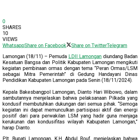
0
SHARES
10
VIEWS
Whatsapp
Share on Facebook
Share on Twitter
Telegram
Lamongan (18/11) – Pemuda
LDII Lamongan
diundang Badan
Kesatuan Bangsa dan Politik Kabupaten Lamongan mengikuti
kegiatan pembinaan ormas dengan tema “Peran Ormas/LSM
sebagai Mitra Pemerintah” di Gedung Handayani Dinas
Pendidikan Kabupaten Lamongan pada Senin (18/11/2024).
Kepala Bakesbangpol Lamongan, Dianto Hari Wibowo, dalam
sambutannya menjelaskan bahwa pelaksanaan Pilkada yang
kondusif membutuhkan dukungan dari semua pihak. “Semoga
kegiatan ini dapat memunculkan partisipasi aktif dan energi
positif dari para perwakilan LSM yang hadir guna menjaga
kerukunan dan kondusifitas wilayah Kabupaten Lamongan,”
harap Dianto.
Plt. Bupati Lamongan, K.H. Abdul Rouf, menjelaskan bahwa