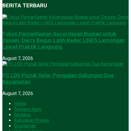
BERITA TERBARU
Fokus Pemanfaatan Kecerdasan Buatan untuk
Desain, Derry Bagus Latih Kader LINES Lamongan
Lewat Praktik Langsung
August 7, 2026
PC LDII Pucuk Gelar Pengajian Gabungan Dua
Kecamatan
August 7, 2026
Home
Tentang Kami
Redaksi
Kebijakan Privasi
Disclaimer