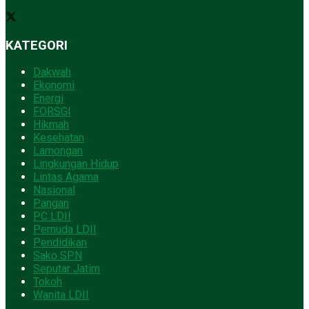
KATEGORI
Dakwah
Ekonomi
Energi
FORSGI
Hikmah
Kesehatan
Lamongan
Lingkungan Hidup
Lintas Agama
Nasional
Pangan
PC LDII
Pemuda LDII
Pendidikan
Sako SPN
Seputar Jatim
Tokoh
Wanita LDII