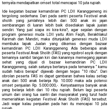
ternyata mendapatkan omset total mencapai 10 juta rupiah.
Ide kegiatan bazaar kemandirian PC LDII Karanggeneng ini
tergolong sederhana. Dari pada santri peserta Festival anak
sholih yang jumlahnya lebih dari 500 anak ini jajan
sembarangan di luaran lebih baik disediakan lapak jualan
sendiri. Yang jual siapa ini kira-kira?, agar sejalan dengan
program generasi muda LDII yaitu Alim Faqih, Berakhlakul
Karimah dan Mandiri, maka ditunjuklah generasi muda LDII
membuka lapak Jualan yang dikemas dengan bazaar
kemandirian PC LDII Karanggeneng. Ada beberapa anak
peserta Festival Anak Sholih (FAS) yang ngobrol asyik dengan
temannya sambil tangan kiri dan kanannya memegang jajanan
sehat yang dijual di bazaar kemandirian PC LDII
Karanggeneng, salah satunya bertanya pada temannya “ kamu
sudah habis berapa” dijawab dengan tegas “10 ribu”. Dari
obrolan peserta FAS ini dapat gambaran bahwa kalau setiap
anak dari 500 anak belanja Rp. 10.000 maka ada potensi
omset penjualan Rp. 5.000.000,-. Kenyataannya banyak anak
yang belanja lebih dari 10 ribu rupiah. Belum lagi peserta
umum dari orang tua santri dan masyarakat yang turut hadir
memeriahkan kegiatan Festival Anak Sholih (FAS) tersebut.
Jadi wajar kalau penjualan pada hari itu mencapai 10 juta
rupiah.