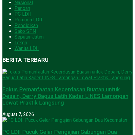
Nasional
Pangan
PC LDII
Pemuda LDII
Pendidikan
Sako SPN
Seputar Jatim
Tokoh
Wanita LDII
BERITA TERBARU
Fokus Pemanfaatan Kecerdasan Buatan untuk
Desain, Derry Bagus Latih Kader LINES Lamongan
Lewat Praktik Langsung
August 7, 2026
PC LDII Pucuk Gelar Pengajian Gabungan Dua