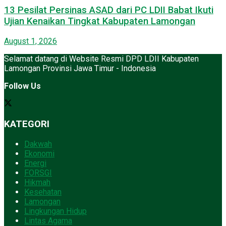
13 Pesilat Persinas ASAD dari PC LDII Babat Ikuti
Ujian Kenaikan Tingkat Kabupaten Lamongan
August 1, 2026
Selamat datang di Website Resmi DPD LDII Kabupaten
Lamongan Provinsi Jawa Timur - Indonesia
Follow Us
KATEGORI
Dakwah
Ekonomi
Energi
FORSGI
Hikmah
Kesehatan
Lamongan
Lingkungan Hidup
Lintas Agama