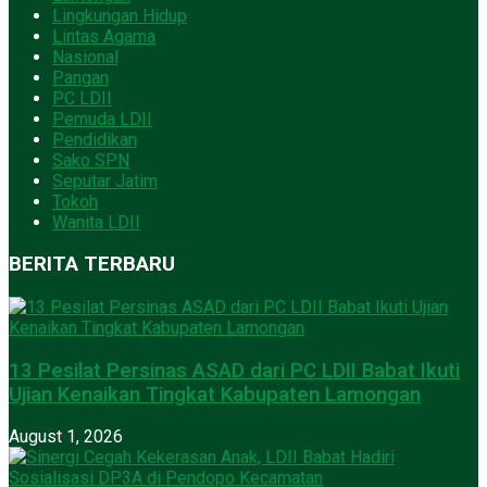
Lingkungan Hidup
Lintas Agama
Nasional
Pangan
PC LDII
Pemuda LDII
Pendidikan
Sako SPN
Seputar Jatim
Tokoh
Wanita LDII
BERITA TERBARU
13 Pesilat Persinas ASAD dari PC LDII Babat Ikuti
Ujian Kenaikan Tingkat Kabupaten Lamongan
August 1, 2026