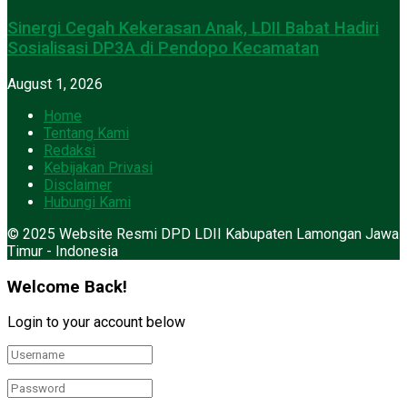
Sinergi Cegah Kekerasan Anak, LDII Babat Hadiri
Sosialisasi DP3A di Pendopo Kecamatan
August 1, 2026
Home
Tentang Kami
Redaksi
Kebijakan Privasi
Disclaimer
Hubungi Kami
© 2025 Website Resmi DPD LDII Kabupaten Lamongan Jawa
Timur - Indonesia
Welcome Back!
Login to your account below