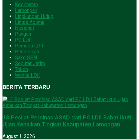
Kesehatan
Lamongan
Lingkungan Hidup
Lintas Agama
Nasional
Pangan
PC LDII
Pemuda LDII
Pendidikan
Sako SPN
Seputar Jatim
Tokoh
Wanita LDII
BERITA TERBARU
13 Pesilat Persinas ASAD dari PC LDII Babat Ikuti
Ujian Kenaikan Tingkat Kabupaten Lamongan
August 1, 2026