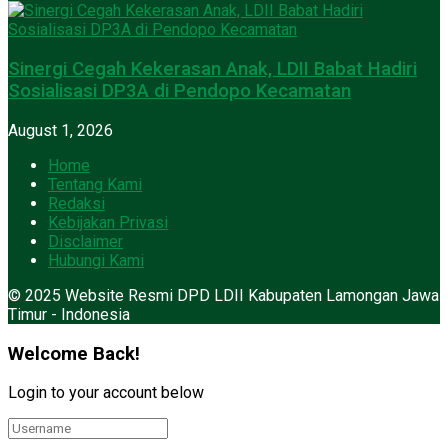
Sinergi Cegah Kekerasan Anak, LDII Babat Hadiri
Sosialisasi DP3A di Pendopo Kecamatan
August 1, 2026
Home
Tentang Kami
Redaksi
Kebijakan Privasi
Disclaimer
Hubungi Kami
© 2025 Website Resmi DPD LDII Kabupaten Lamongan Jawa
Timur - Indonesia
Welcome Back!
Login to your account below