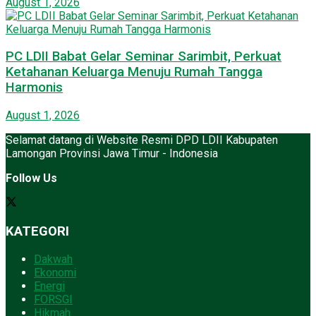
August 1, 2026
PC LDII Babat Gelar Seminar Sarimbit, Perkuat
Ketahanan Keluarga Menuju Rumah Tangga
Harmonis
August 1, 2026
Selamat datang di Website Resmi DPD LDII Kabupaten
Lamongan Provinsi Jawa Timur - Indonesia
Follow Us
KATEGORI
Dakwah
Ekonomi
Energi
FORSGI
Hikmah