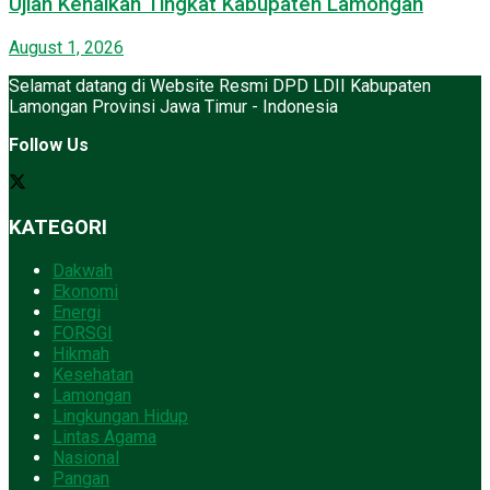
Ujian Kenaikan Tingkat Kabupaten Lamongan
August 1, 2026
Selamat datang di Website Resmi DPD LDII Kabupaten
Lamongan Provinsi Jawa Timur - Indonesia
Follow Us
KATEGORI
Dakwah
Ekonomi
Energi
FORSGI
Hikmah
Kesehatan
Lamongan
Lingkungan Hidup
Lintas Agama
Nasional
Pangan