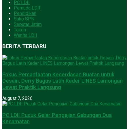
PC LDII
Pemuda LDII
Pendidikan
Sako SPN
Seputar Jatim
Tokoh
Wanita LDII
BERITA TERBARU
Fokus Pemanfaatan Kecerdasan Buatan untuk
Desain, Derry Bagus Latih Kader LINES Lamongan
Lewat Praktik Langsung
August 7, 2026
PC LDII Pucuk Gelar Pengajian Gabungan Dua
Kecamatan