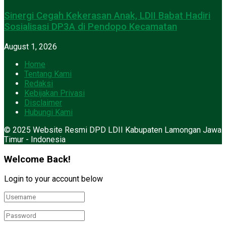
Sinergi Cegah Kekerasan Anak, LDII Babat Hadiri
Sosialisasi DP3A di Pendopo Kecamatan
August 1, 2026
Home
Tentang Kami
Redaksi
Kebijakan Privasi
Disclaimer
Hubungi Kami
© 2025 Website Resmi DPD LDII Kabupaten Lamongan Jawa
Timur - Indonesia
Welcome Back!
Login to your account below