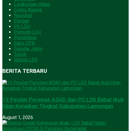
Lingkungan Hidup
Lintas Agama
Nasional
Pangan
PC LDII
Pemuda LDII
Pendidikan
Sako SPN
Seputar Jatim
Tokoh
Wanita LDII
BERITA TERBARU
13 Pesilat Persinas ASAD dari PC LDII Babat Ikuti
Ujian Kenaikan Tingkat Kabupaten Lamongan
August 1, 2026