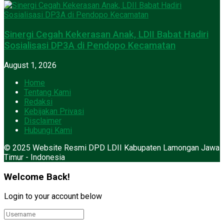
Sinergi Cegah Kekerasan Anak, LDII Babat Hadiri
Sosialisasi DP3A di Pendopo Kecamatan
August 1, 2026
Home
Tentang Kami
Redaksi
Kebijakan Privasi
Disclaimer
Hubungi Kami
© 2025 Website Resmi DPD LDII Kabupaten Lamongan Jawa
Timur - Indonesia
Welcome Back!
Login to your account below