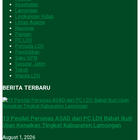
Kesehatan
Lamongan
Lingkungan Hidup
Lintas Agama
Nasional
Pangan
PC LDII
Pemuda LDII
Pendidikan
Sako SPN
Seputar Jatim
Tokoh
Wanita LDII
BERITA TERBARU
13 Pesilat Persinas ASAD dari PC LDII Babat Ikuti
Ujian Kenaikan Tingkat Kabupaten Lamongan
August 1, 2026