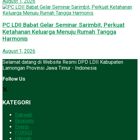
August 1, 2026
PC LDII Babat Gelar Seminar Sarimbit, Perkuat
Ketahanan Keluarga Menuju Rumah Tangga
Harmonis
August 1, 2026
Selamat datang di Website Resmi DPD LDII Kabupaten
Lamongan Provinsi Jawa Timur - Indonesia
Follow Us
KATEGORI
Dakwah
Ekonomi
Energi
FORSGI
Hikmah