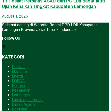
13 Pesilat Persinas ASAD dari PC LDII Babat Ikuti
Ujian Kenaikan Tingkat Kabupaten Lamongan
August 1, 2026
Selamat datang di Website Resmi DPD LDII Kabupaten
Lamongan Provinsi Jawa Timur - Indonesia
Follow Us
KATEGORI
Dakwah
Ekonomi
Energi
FORSGI
Hikmah
Kesehatan
Lamongan
Lingkungan Hidup
Lintas Agama
Nasional