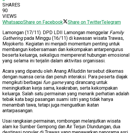
SHARES
90
VIEWS
Whatsapp
Share on Facebook
Share on Twitter
Telegram
Lamongan (17/11). DPD LDII Lamongan menggelar
Family
Gathering
pada Minggu (16/11) di kawasan wisata Trawas,
Mojokerto. Kegiatan ini menjadi momentum penting untuk
membangun kebersamaan dan kekompakan antarpengurus
beserta keluarga, sekaligus mempererat hubungan emosional
yang selama ini terjalin dalam aktivitas organisasi.
Acara yang dipandu oleh Anang Afiluddin tersebut dikemas
dengan nuansa ceria dan penuh interaksi. Para peserta diajak
mengikuti berbagai
fun game
yang dirancang untuk
meningkatkan kerja sama, keakraban, serta kekompakan
keluarga. Salah satu permainan yang menarik perhatian adalah
tebak kata bagi pasangan suami istri yang tidak hanya
menambah tawa, tetapi juga menguatkan ikatan
antarpasangan.
Usai rangkaian permainan, rombongan melanjutkan wisata
alam ke Sumber Gempong dan Air Terjun Dlundungan, dua
destinasi populer di Trawas yang menawarkan panorama asri