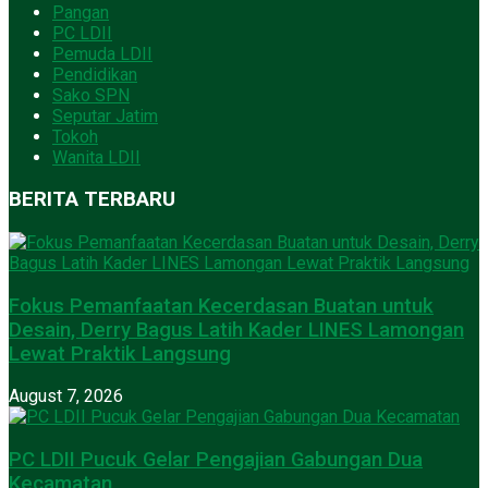
Pangan
PC LDII
Pemuda LDII
Pendidikan
Sako SPN
Seputar Jatim
Tokoh
Wanita LDII
BERITA TERBARU
Fokus Pemanfaatan Kecerdasan Buatan untuk
Desain, Derry Bagus Latih Kader LINES Lamongan
Lewat Praktik Langsung
August 7, 2026
PC LDII Pucuk Gelar Pengajian Gabungan Dua
Kecamatan