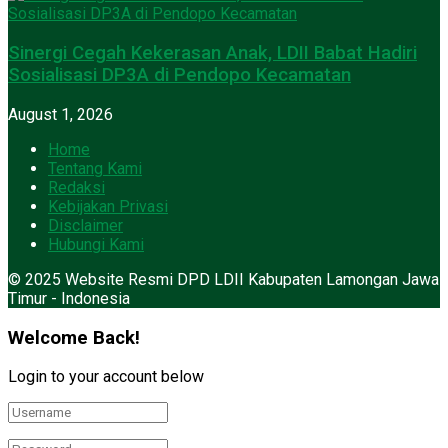
Sinergi Cegah Kekerasan Anak, LDII Babat Hadiri
Sosialisasi DP3A di Pendopo Kecamatan
August 1, 2026
Home
Tentang Kami
Redaksi
Kebijakan Privasi
Disclaimer
Hubungi Kami
© 2025 Website Resmi DPD LDII Kabupaten Lamongan Jawa
Timur - Indonesia
Welcome Back!
Login to your account below