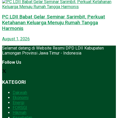
PC LDII Babat Gelar Seminar Sarimbit, Perkuat
Ketahanan Keluarga Menuju Rumah Tangga
Harmonis
August 1, 2026
Selamat datang di Website Resmi DPD LDII Kabupaten
Lamongan Provinsi Jawa Timur - Indonesia
Follow Us
KATEGORI
Dakwah
Ekonomi
Energi
FORSGI
Hikmah
Kesehatan