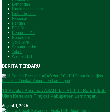
Lamongan
Lingkungan Hidup
Lintas Agama
Nasional
Pangan
PC LDII
Pemuda LDII
Pendidikan
Sako SPN
Seputar Jatim
Tokoh
Wanita LDII
BERITA TERBARU
13 Pesilat Persinas ASAD dari PC LDII Babat Ikuti
Ujian Kenaikan Tingkat Kabupaten Lamongan
August 1, 2026