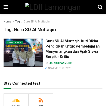
Home
Tag
Guru SD Al Muttaqin
Tag:
Guru SD Al Muttaqin
Guru SD Al Muttaqin Ikuti Diklat
PENDIDIKAN
Pendidikan untuk Pembelajaran
Menyenangkan dan Ajak Siswa
Berpikir Kritis
BY
EDDY ISTIYAN ZUHRI
NOVEMBER 28, 2025
Stay Connected test