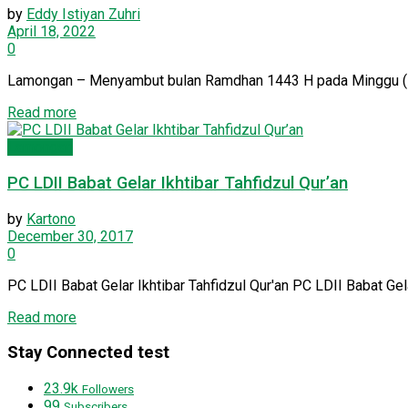
by
Eddy Istiyan Zuhri
April 18, 2022
0
Lamongan – Menyambut bulan Ramdhan 1443 H pada Minggu (17
Details
Read more
Lamongan
PC LDII Babat Gelar Ikhtibar Tahfidzul Qur’an
by
Kartono
December 30, 2017
0
PC LDII Babat Gelar Ikhtibar Tahfidzul Qur'an PC LDII Babat Gel
Details
Read more
Stay Connected test
23.9k
Followers
99
Subscribers