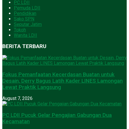
PC LDII
Pemuda LDII
Pendidikan
Sako SPN
Seputar Jatim
Tokoh
Wanita LDII
BERITA TERBARU
Fokus Pemanfaatan Kecerdasan Buatan untuk
Desain, Derry Bagus Latih Kader LINES Lamongan
Lewat Praktik Langsung
August 7, 2026
PC LDII Pucuk Gelar Pengajian Gabungan Dua
Kecamatan