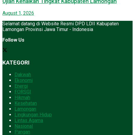
Ujian Kenaikan Tingkat Kabupaten Lamongan
August 1, 2026
Selamat datang di Website Resmi DPD LDII Kabupaten
Lamongan Provinsi Jawa Timur - Indonesia
Follow Us
KATEGORI
Dakwah
Ekonomi
Energi
FORSGI
Hikmah
Kesehatan
Lamongan
Lingkungan Hidup
Lintas Agama
Nasional
Pangan