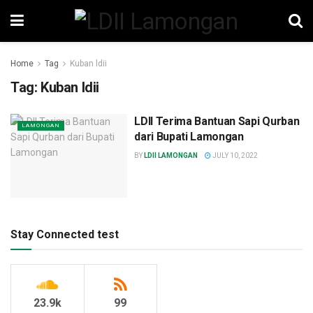
Home
Tag
Kuban ldii
Tag:
Kuban ldii
LDII Terima Bantuan Sapi Qurban
LAMONGAN
dari Bupati Lamongan
BY
LDII LAMONGAN
JULY 10, 2022
Stay Connected test
23.9k
99