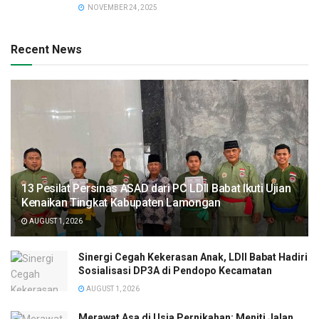
NOVEMBER 24, 2025
Recent News
13 Pesilat Persinas ASAD dari PC LDII Babat Ikuti Ujian
Kenaikan Tingkat Kabupaten Lamongan
AUGUST 1, 2026
Sinergi Cegah Kekerasan Anak, LDII Babat Hadiri
Sosialisasi DP3A di Pendopo Kecamatan
AUGUST 1, 2026
Merawat Asa di Usia Pernikahan: Meniti Jalan