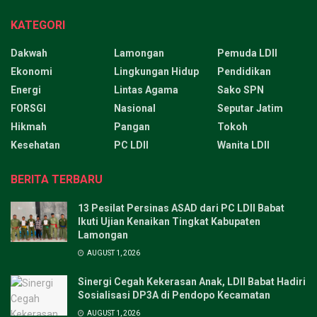
KATEGORI
Dakwah
Lamongan
Pemuda LDII
Ekonomi
Lingkungan Hidup
Pendidikan
Energi
Lintas Agama
Sako SPN
FORSGI
Nasional
Seputar Jatim
Hikmah
Pangan
Tokoh
Kesehatan
PC LDII
Wanita LDII
BERITA TERBARU
13 Pesilat Persinas ASAD dari PC LDII Babat
Ikuti Ujian Kenaikan Tingkat Kabupaten
Lamongan
AUGUST 1, 2026
Sinergi Cegah Kekerasan Anak, LDII Babat Hadiri
Sosialisasi DP3A di Pendopo Kecamatan
AUGUST 1, 2026