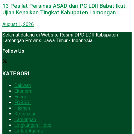
13 Pesilat Persinas ASAD dari PC LDII Babat Ikuti
Ujian Kenaikan Tingkat Kabupaten Lamongan
August 1, 2026
Selamat datang di Website Resmi DPD LDII Kabupaten
Lamongan Provinsi Jawa Timur - Indonesia
Follow Us
KATEGORI
Dakwah
Ekonomi
Energi
FORSGI
Hikmah
Kesehatan
Lamongan
Lingkungan Hidup
Lintas Agama