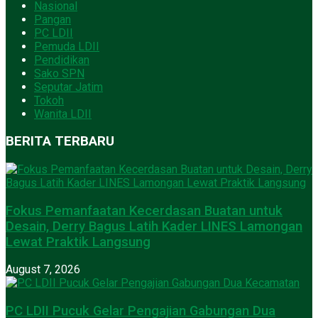
Nasional
Pangan
PC LDII
Pemuda LDII
Pendidikan
Sako SPN
Seputar Jatim
Tokoh
Wanita LDII
BERITA TERBARU
Fokus Pemanfaatan Kecerdasan Buatan untuk
Desain, Derry Bagus Latih Kader LINES Lamongan
Lewat Praktik Langsung
August 7, 2026
PC LDII Pucuk Gelar Pengajian Gabungan Dua