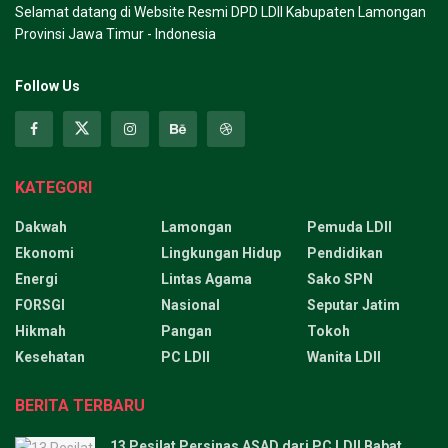
Selamat datang di Website Resmi DPD LDII Kabupaten Lamongan
Provinsi Jawa Timur - Indonesia
Follow Us
KATEGORI
Dakwah
Lamongan
Pemuda LDII
Ekonomi
Lingkungan Hidup
Pendidikan
Energi
Lintas Agama
Sako SPN
FORSGI
Nasional
Seputar Jatim
Hikmah
Pangan
Tokoh
Kesehatan
PC LDII
Wanita LDII
BERITA TERBARU
13 Pesilat Persinas ASAD dari PC LDII Babat