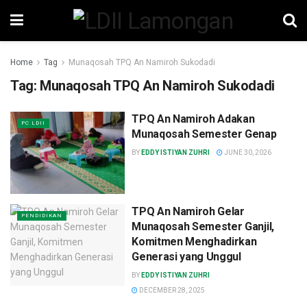
Home
Tag
Munaqosah TPQ An Namiroh Sukodadi
Tag:
Munaqosah TPQ An Namiroh Sukodadi
TPQ An Namiroh Adakan
PC LDII
Munaqosah Semester Genap
BY
EDDY ISTIYAN ZUHRI
JUNE 30, 2026
TPQ An Namiroh Gelar
PENDIDIKAN
Munaqosah Semester Ganjil,
Komitmen Menghadirkan
Generasi yang Unggul
BY
EDDY ISTIYAN ZUHRI
DECEMBER 28, 2025