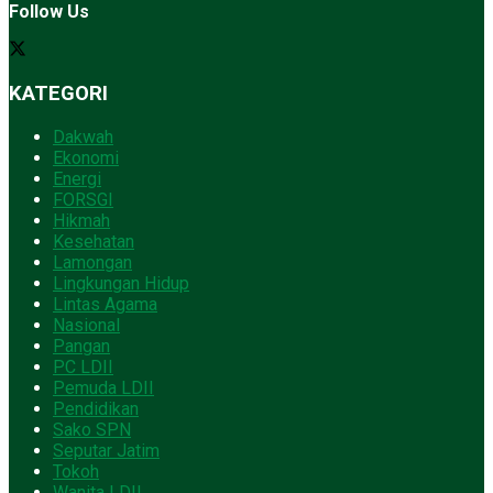
Follow Us
KATEGORI
Dakwah
Ekonomi
Energi
FORSGI
Hikmah
Kesehatan
Lamongan
Lingkungan Hidup
Lintas Agama
Nasional
Pangan
PC LDII
Pemuda LDII
Pendidikan
Sako SPN
Seputar Jatim
Tokoh
Wanita LDII