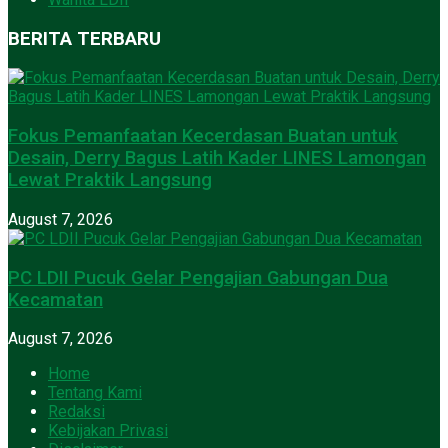
BERITA TERBARU
Fokus Pemanfaatan Kecerdasan Buatan untuk
Desain, Derry Bagus Latih Kader LINES Lamongan
Lewat Praktik Langsung
August 7, 2026
PC LDII Pucuk Gelar Pengajian Gabungan Dua
Kecamatan
August 7, 2026
Home
Tentang Kami
Redaksi
Kebijakan Privasi