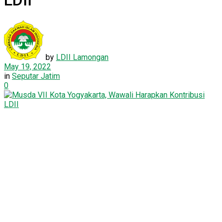
LDII
by
LDII Lamongan
May 19, 2022
in
Seputar Jatim
0