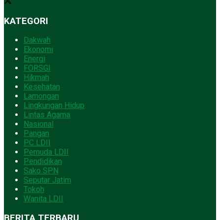
KATEGORI
Dakwah
Ekonomi
Energi
FORSGI
Hikmah
Kesehatan
Lamongan
Lingkungan Hidup
Lintas Agama
Nasional
Pangan
PC LDII
Pemuda LDII
Pendidikan
Sako SPN
Seputar Jatim
Tokoh
Wanita LDII
BERITA TERBARU