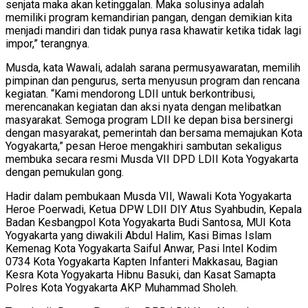
senjata maka akan ketinggalan. Maka solusinya adalah
memiliki program kemandirian pangan, dengan demikian kita
menjadi mandiri dan tidak punya rasa khawatir ketika tidak lagi
impor,” terangnya.
Musda, kata Wawali, adalah sarana permusyawaratan, memilih
pimpinan dan pengurus, serta menyusun program dan rencana
kegiatan. “Kami mendorong LDII untuk berkontribusi,
merencanakan kegiatan dan aksi nyata dengan melibatkan
masyarakat. Semoga program LDII ke depan bisa bersinergi
dengan masyarakat, pemerintah dan bersama memajukan Kota
Yogyakarta,” pesan Heroe mengakhiri sambutan sekaligus
membuka secara resmi Musda VII DPD LDII Kota Yogyakarta
dengan pemukulan gong.
Hadir dalam pembukaan Musda VII, Wawali Kota Yogyakarta
Heroe Poerwadi, Ketua DPW LDII DIY Atus Syahbudin, Kepala
Badan Kesbangpol Kota Yogyakarta Budi Santosa, MUI Kota
Yogyakarta yang diwakili Abdul Halim, Kasi Bimas Islam
Kemenag Kota Yogyakarta Saiful Anwar, Pasi Intel Kodim
0734 Kota Yogyakarta Kapten Infanteri Makkasau, Bagian
Kesra Kota Yogyakarta Hibnu Basuki, dan Kasat Samapta
Polres Kota Yogyakarta AKP Muhammad Sholeh.