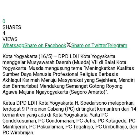
0
SHARES
4
VIEWS
Whatsapp
Share on Facebook
Share on Twitter
Telegram
Kota Yogyakarta (16/5) – DPD LDII Kota Yogyakarta
menggelar Musyawarah Daerah (Musda) VII di Balai Kota
Yogyakarta. Musda mengusung tema “Meningkatkan Kualitas
Sumber Daya Manusia Profesional Religius Berbasis
Akhlaqul Karimah Menuju Masyarakat yang Sejahtera, Mandiri
dan Bermartabat Mendukung Semangat Gotong Royong
Agawe Majune Ngayogyakarta (Segoro Amarto)”.
Ketua DPD LDII Kota Yogyakarta H. Soedarsono melaporkan,
terdapat 9 Pimpinan Cabang (PC) di tingkat kemantren dari 14
kemantren yang ada di Kota Yogyakarta. Yaitu PC
Gondokusuman, PC Gondomanan, PC Jetis, PC Kotagede, PC
Mantrijeron, PC Pakualaman, PC Tegalrejo, PC Umbulharjo, dan
PC Wirobrajan.