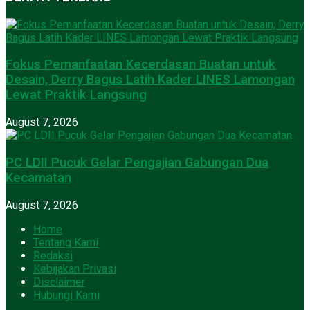
Fokus Pemanfaatan Kecerdasan Buatan untuk
Desain, Derry Bagus Latih Kader LINES Lamongan
Lewat Praktik Langsung
August 7, 2026
PC LDII Pucuk Gelar Pengajian Gabungan Dua
Kecamatan
August 7, 2026
Home
Tentang Kami
Redaksi
Kebijakan Privasi
Disclaimer
Hubungi Kami