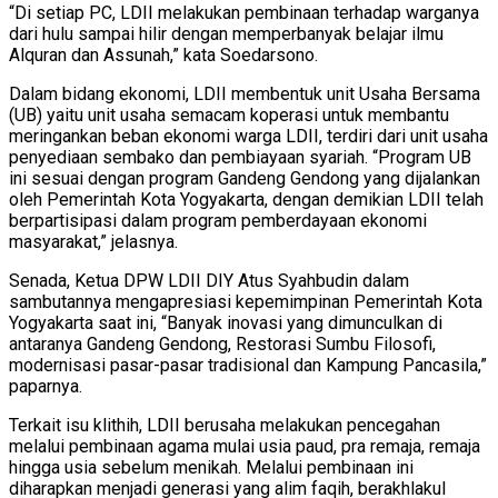
“Di setiap PC, LDII melakukan pembinaan terhadap warganya
dari hulu sampai hilir dengan memperbanyak belajar ilmu
Alquran dan Assunah,” kata Soedarsono.
Dalam bidang ekonomi, LDII membentuk unit Usaha Bersama
(UB) yaitu unit usaha semacam koperasi untuk membantu
meringankan beban ekonomi warga LDII, terdiri dari unit usaha
penyediaan sembako dan pembiayaan syariah. “Program UB
ini sesuai dengan program Gandeng Gendong yang dijalankan
oleh Pemerintah Kota Yogyakarta, dengan demikian LDII telah
berpartisipasi dalam program pemberdayaan ekonomi
masyarakat,” jelasnya.
Senada, Ketua DPW LDII DIY Atus Syahbudin dalam
sambutannya mengapresiasi kepemimpinan Pemerintah Kota
Yogyakarta saat ini, “Banyak inovasi yang dimunculkan di
antaranya Gandeng Gendong, Restorasi Sumbu Filosofi,
modernisasi pasar-pasar tradisional dan Kampung Pancasila,”
paparnya.
Terkait isu klithih, LDII berusaha melakukan pencegahan
melalui pembinaan agama mulai usia paud, pra remaja, remaja
hingga usia sebelum menikah. Melalui pembinaan ini
diharapkan menjadi generasi yang alim faqih, berakhlakul