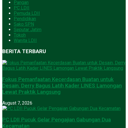
Pangan
PC LDII
Pemuda LDII
Pendidikan
Sako SPN
Seputar Jatim
Tokoh
Wanita LDII
BERITA TERBARU
Fokus Pemanfaatan Kecerdasan Buatan untuk
Desain, Derry Bagus Latih Kader LINES Lamongan
Lewat Praktik Langsung
August 7, 2026
PC LDII Pucuk Gelar Pengajian Gabungan Dua
Kecamatan