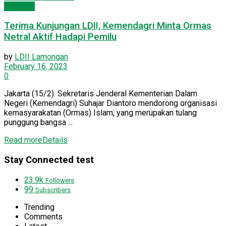
Nasional
Terima Kunjungan LDII, Kemendagri Minta Ormas
Netral Aktif Hadapi Pemilu
by
LDII Lamongan
February 16, 2023
0
Jakarta (15/2). Sekretaris Jenderal Kementerian Dalam
Negeri (Kemendagri) Suhajar Diantoro mendorong organisasi
kemasyarakatan (Ormas) Islam, yang merupakan tulang
punggung bangsa ...
Read more
Details
Stay Connected test
23.9k
Followers
99
Subscribers
Trending
Comments