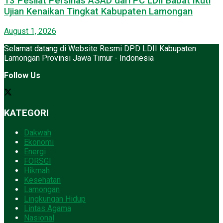
13 Pesilat Persinas ASAD dari PC LDII Babat Ikuti
Ujian Kenaikan Tingkat Kabupaten Lamongan
August 1, 2026
Selamat datang di Website Resmi DPD LDII Kabupaten
Lamongan Provinsi Jawa Timur - Indonesia
Follow Us
KATEGORI
Dakwah
Ekonomi
Energi
FORSGI
Hikmah
Kesehatan
Lamongan
Lingkungan Hidup
Lintas Agama
Nasional