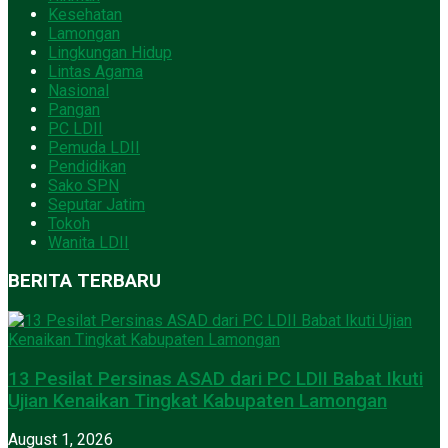
Kesehatan
Lamongan
Lingkungan Hidup
Lintas Agama
Nasional
Pangan
PC LDII
Pemuda LDII
Pendidikan
Sako SPN
Seputar Jatim
Tokoh
Wanita LDII
BERITA TERBARU
13 Pesilat Persinas ASAD dari PC LDII Babat Ikuti
Ujian Kenaikan Tingkat Kabupaten Lamongan
August 1, 2026