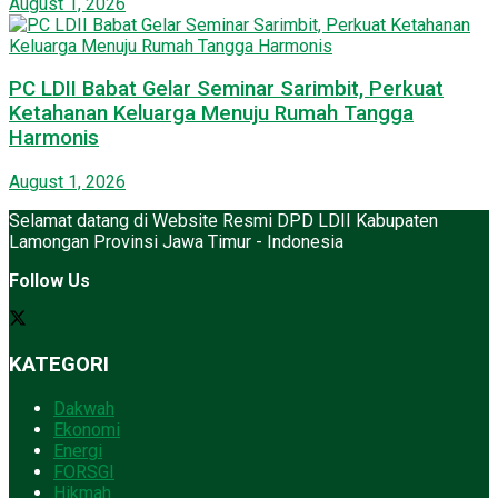
August 1, 2026
PC LDII Babat Gelar Seminar Sarimbit, Perkuat
Ketahanan Keluarga Menuju Rumah Tangga
Harmonis
August 1, 2026
Selamat datang di Website Resmi DPD LDII Kabupaten
Lamongan Provinsi Jawa Timur - Indonesia
Follow Us
KATEGORI
Dakwah
Ekonomi
Energi
FORSGI
Hikmah