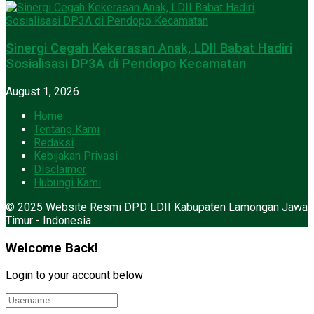
Sinergi Cegah Kekerasan Anak, LDII Babat Hadiri
Sosialisasi DP3A di Pendopo Kecamatan
August 1, 2026
Home
Tentang Kami
Redaksi
Kebijakan Privasi
Disclaimer
Hubungi Kami
© 2025 Website Resmi DPD LDII Kabupaten Lamongan Jawa
Timur - Indonesia
Welcome Back!
Login to your account below