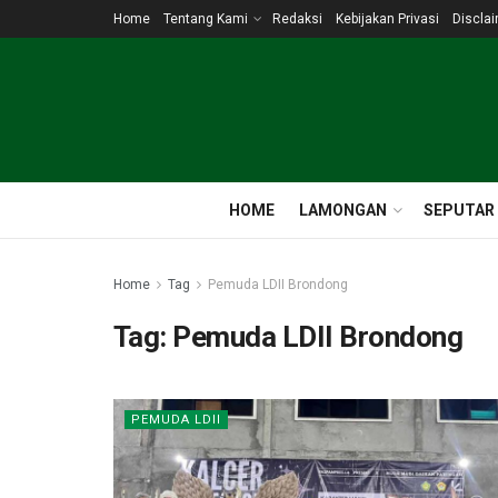
Home
Tentang Kami
Redaksi
Kebijakan Privasi
Discla
HOME
LAMONGAN
SEPUTAR
Home
Tag
Pemuda LDII Brondong
Tag:
Pemuda LDII Brondong
PEMUDA LDII