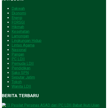
Dakwah
Ekonomi
Energi
FORSGI
Hikmah
Kesehatan
Lamongan
Lingkungan Hidup
Lintas Agama
Nasional
Pangan
PC LDII
Pemuda LDII
Pendidikan
Sako SPN
Seputar Jatim
Tokoh
Wanita LDII
BERITA TERBARU