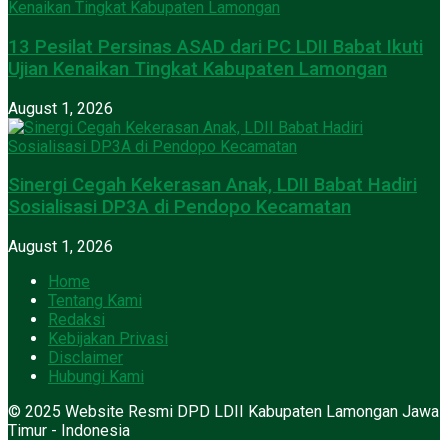
13 Pesilat Persinas ASAD dari PC LDII Babat Ikuti
Ujian Kenaikan Tingkat Kabupaten Lamongan
August 1, 2026
Sinergi Cegah Kekerasan Anak, LDII Babat Hadiri
Sosialisasi DP3A di Pendopo Kecamatan
August 1, 2026
Home
Tentang Kami
Redaksi
Kebijakan Privasi
Disclaimer
Hubungi Kami
© 2025 Website Resmi DPD LDII Kabupaten Lamongan Jawa
Timur - Indonesia