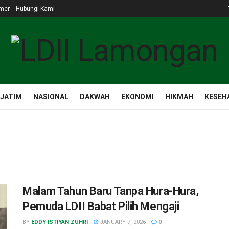
imer
Hubungi Kami
 JATIM
NASIONAL
DAKWAH
EKONOMI
HIKMAH
KESEH
Malam Tahun Baru Tanpa Hura-Hura,
Pemuda LDII Babat Pilih Mengaji
BY
EDDY ISTIYAN ZUHRI
JANUARY 7, 2026
0