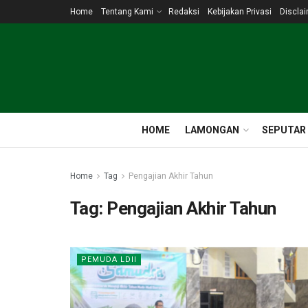
Home
Tentang Kami
Redaksi
Kebijakan Privasi
Discla
HOME
LAMONGAN
SEPUTAR
Home
Tag
Pengajian Akhir Tahun
Tag:
Pengajian Akhir Tahun
PEMUDA LDII