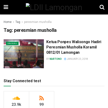
Home
Tag
peresmian musholla
Tag:
peresmian musholla
Ketua Ponpes Walisongo Hadiri
DAKWAH
Peresmian Musholla Koramil
0812/01 Lamongan
BY
KARTONO
JANUARY 23, 2018
Stay Connected test
23.9k
99