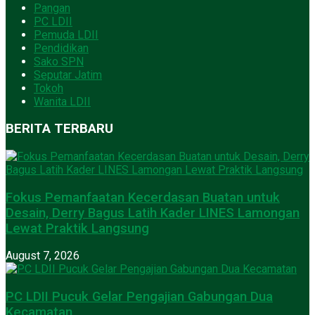
Pangan
PC LDII
Pemuda LDII
Pendidikan
Sako SPN
Seputar Jatim
Tokoh
Wanita LDII
BERITA TERBARU
Fokus Pemanfaatan Kecerdasan Buatan untuk
Desain, Derry Bagus Latih Kader LINES Lamongan
Lewat Praktik Langsung
August 7, 2026
PC LDII Pucuk Gelar Pengajian Gabungan Dua
Kecamatan