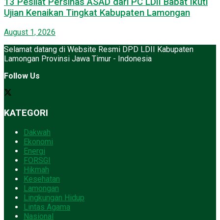
13 Pesilat Persinas ASAD dari PC LDII Babat Ikuti
Ujian Kenaikan Tingkat Kabupaten Lamongan
August 1, 2026
Selamat datang di Website Resmi DPD LDII Kabupaten
Lamongan Provinsi Jawa Timur - Indonesia
Follow Us
KATEGORI
Dakwah
Ekonomi
Energi
FORSGI
Hikmah
Kesehatan
Lamongan
Lingkungan Hidup
Lintas Agama
Nasional