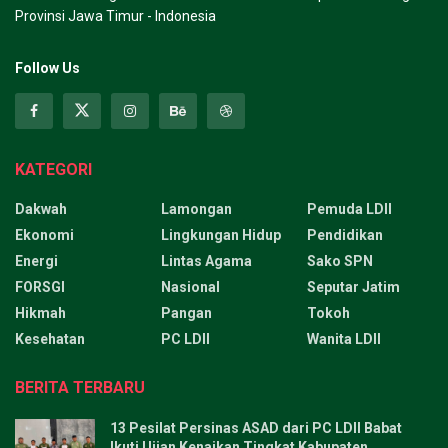
Provinsi Jawa Timur - Indonesia
Follow Us
KATEGORI
Dakwah
Lamongan
Pemuda LDII
Ekonomi
Lingkungan Hidup
Pendidikan
Energi
Lintas Agama
Sako SPN
FORSGI
Nasional
Seputar Jatim
Hikmah
Pangan
Tokoh
Kesehatan
PC LDII
Wanita LDII
BERITA TERBARU
13 Pesilat Persinas ASAD dari PC LDII Babat
Ikuti Ujian Kenaikan Tingkat Kabupaten