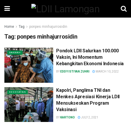
Home
Tag
ponpes minhajurrosidin
Tag:
ponpes minhajurrosidin
Pondok LDII Salurkan 100.000
DAKWAH
Vaksin, Ini Momentum
Kebangkitan Ekonomi Indonesia
BY
EDDY ISTIYAN ZUHRI
MARCH 10, 2022
Kapolri, Panglima TNI dan
KESEHATAN
Menkes Apresiasi Kinerja LDII
Mensukseskan Program
Vaksinasi
BY
KARTONO
JULY 2, 2021