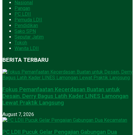
Nasional
Pangan
PC LDII
Pemuda LDII
Pendidikan
Sako SPN
Seputar Jatim
Tokoh
Wanita LDII
BERITA TERBARU
Fokus Pemanfaatan Kecerdasan Buatan untuk
Desain, Derry Bagus Latih Kader LINES Lamongan
Lewat Praktik Langsung
August 7, 2026
PC LDII Pucuk Gelar Pengajian Gabungan Dua