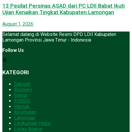
13 Pesilat Persinas ASAD dari PC LDII Babat Ikuti
Ujian Kenaikan Tingkat Kabupaten Lamongan
August 1, 2026
Selamat datang di Website Resmi DPD LDII Kabupaten
Lamongan Provinsi Jawa Timur - Indonesia
Follow Us
KATEGORI
Dakwah
Ekonomi
Energi
FORSGI
Hikmah
Kesehatan
Lamongan
Lingkungan Hidup
Lintas Agama