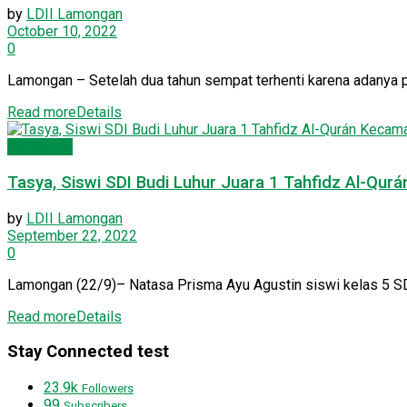
by
LDII Lamongan
October 10, 2022
0
Lamongan – Setelah dua tahun sempat terhenti karena adanya pa
Read more
Details
Lamongan
Tasya, Siswi SDI Budi Luhur Juara 1 Tahfidz Al-Qur
by
LDII Lamongan
September 22, 2022
0
Lamongan (22/9)– Natasa Prisma Ayu Agustin siswi kelas 5 SD m
Read more
Details
Stay Connected test
23.9k
Followers
99
Subscribers