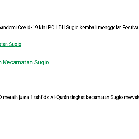
ndemi Covid-19 kini PC LDII Sugio kembali menggelar Festival A
án Kecamatan Sugio
eraih juara 1 tahfidz Al-Qurán tingkat kecamatan Sugio mewakil