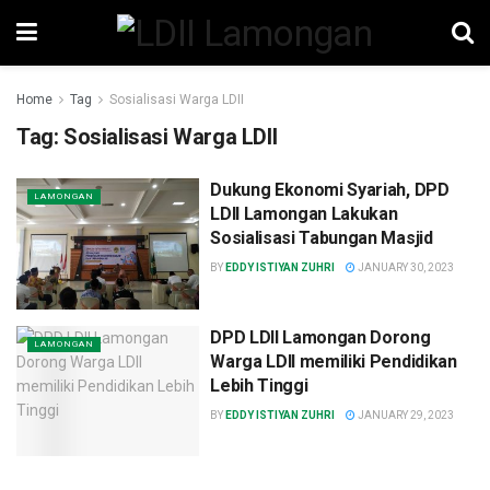
Home
Tag
Sosialisasi Warga LDII
Tag:
Sosialisasi Warga LDII
Dukung Ekonomi Syariah, DPD
LAMONGAN
LDII Lamongan Lakukan
Sosialisasi Tabungan Masjid
BY
EDDY ISTIYAN ZUHRI
JANUARY 30, 2023
DPD LDII Lamongan Dorong
LAMONGAN
Warga LDII memiliki Pendidikan
Lebih Tinggi
BY
EDDY ISTIYAN ZUHRI
JANUARY 29, 2023