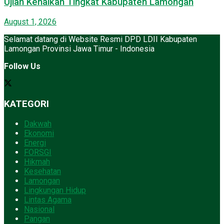
Ujian Kenaikan Tingkat Kabupaten Lamongan
August 1, 2026
Selamat datang di Website Resmi DPD LDII Kabupaten
Lamongan Provinsi Jawa Timur - Indonesia
Follow Us
KATEGORI
Dakwah
Ekonomi
Energi
FORSGI
Hikmah
Kesehatan
Lamongan
Lingkungan Hidup
Lintas Agama
Nasional
Pangan