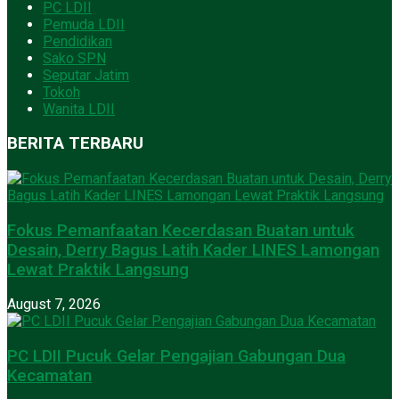
PC LDII
Pemuda LDII
Pendidikan
Sako SPN
Seputar Jatim
Tokoh
Wanita LDII
BERITA TERBARU
Fokus Pemanfaatan Kecerdasan Buatan untuk
Desain, Derry Bagus Latih Kader LINES Lamongan
Lewat Praktik Langsung
August 7, 2026
PC LDII Pucuk Gelar Pengajian Gabungan Dua
Kecamatan