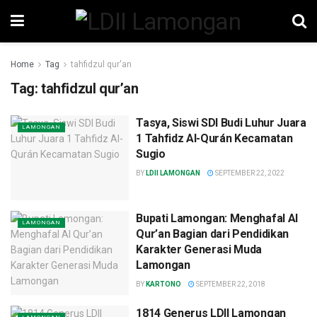
Home
Tag
tahfidzul qur'an
Tag:
tahfidzul qur’an
Tasya, Siswi SDI Budi Luhur Juara
LAMONGAN
1 Tahfidz Al-Qurán Kecamatan
Sugio
BY
LDII LAMONGAN
SEPTEMBER 22, 2022
Bupati Lamongan: Menghafal Al
LAMONGAN
Qur’an Bagian dari Pendidikan
Karakter Generasi Muda
Lamongan
BY
KARTONO
SEPTEMBER 22, 2018
1814 Generus LDII Lamongan