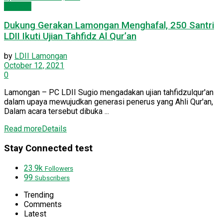
Dakwah
Dukung Gerakan Lamongan Menghafal, 250 Santri
LDII Ikuti Ujian Tahfidz Al Qur’an
by
LDII Lamongan
October 12, 2021
0
Lamongan – PC LDII Sugio mengadakan ujian tahfidzulqur'an
dalam upaya mewujudkan generasi penerus yang Ahli Qur'an,
Dalam acara tersebut dibuka ...
Read more
Details
Stay Connected test
23.9k
Followers
99
Subscribers
Trending
Comments
Latest