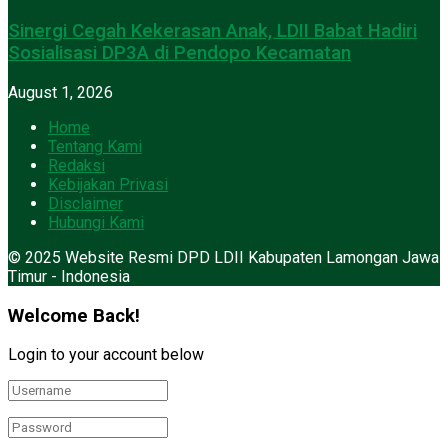
Sinergi Cegah Kekerasan Anak, LDII Babat Hadiri
Sosialisasi DP3A di Pendopo Kecamatan
August 1, 2026
Home
Tentang Kami
Redaksi
Kebijakan Privasi
Disclaimer
Hubungi Kami
© 2025 Website Resmi DPD LDII Kabupaten Lamongan Jawa
Timur - Indonesia
Welcome Back!
Login to your account below