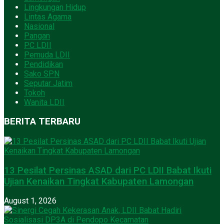
Lingkungan Hidup
Lintas Agama
Nasional
Pangan
PC LDII
Pemuda LDII
Pendidikan
Sako SPN
Seputar Jatim
Tokoh
Wanita LDII
BERITA TERBARU
13 Pesilat Persinas ASAD dari PC LDII Babat Ikuti
Ujian Kenaikan Tingkat Kabupaten Lamongan
August 1, 2026