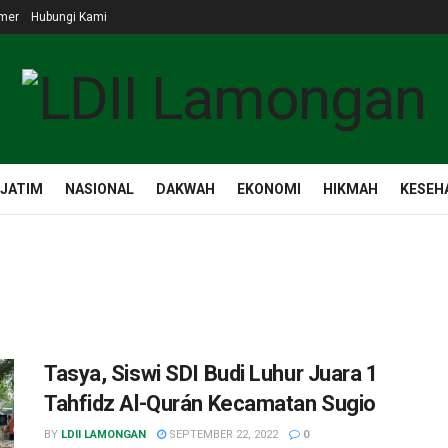
imer
Hubungi Kami
 JATIM
NASIONAL
DAKWAH
EKONOMI
HIKMAH
KESEH
Tasya, Siswi SDI Budi Luhur Juara 1
Tahfidz Al-Qurán Kecamatan Sugio
BY
LDII LAMONGAN
SEPTEMBER 22, 2022
0