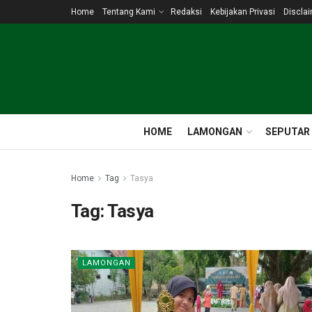
Home
Tentang Kami
Redaksi
Kebijakan Privasi
Discla
HOME
LAMONGAN
SEPUTAR
Home
Tag
Tasya
Tag:
Tasya
LAMONGAN