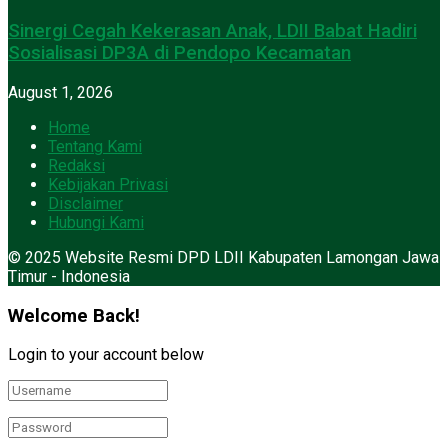
Sinergi Cegah Kekerasan Anak, LDII Babat Hadiri
Sosialisasi DP3A di Pendopo Kecamatan
August 1, 2026
Home
Tentang Kami
Redaksi
Kebijakan Privasi
Disclaimer
Hubungi Kami
© 2025 Website Resmi DPD LDII Kabupaten Lamongan Jawa
Timur - Indonesia
Welcome Back!
Login to your account below