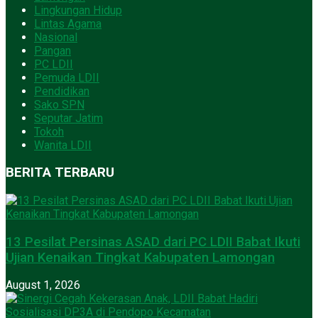
Lingkungan Hidup
Lintas Agama
Nasional
Pangan
PC LDII
Pemuda LDII
Pendidikan
Sako SPN
Seputar Jatim
Tokoh
Wanita LDII
BERITA TERBARU
13 Pesilat Persinas ASAD dari PC LDII Babat Ikuti
Ujian Kenaikan Tingkat Kabupaten Lamongan
August 1, 2026