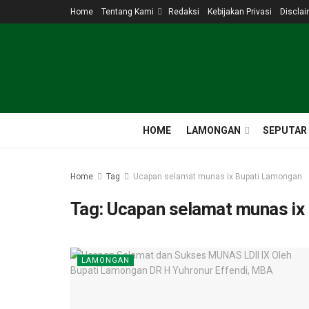
Home
Tentang Kami
Redaksi
Kebijakan Privasi
Disclai
HOME
LAMONGAN
SEPUTAR
Home
Tag
Ucapan selamat munas ix Bupati Lamongan
Tag:
Ucapan selamat munas ix
LAMONGAN