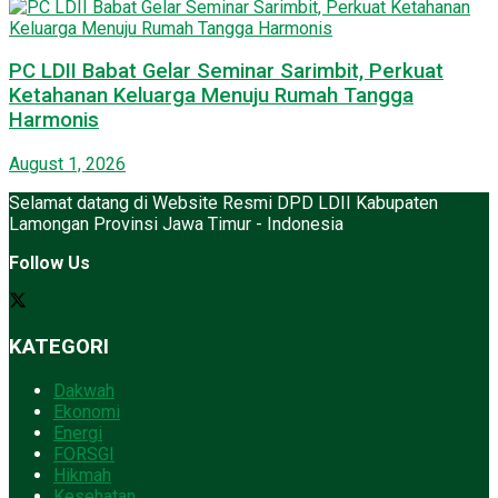
PC LDII Babat Gelar Seminar Sarimbit, Perkuat
Ketahanan Keluarga Menuju Rumah Tangga
Harmonis
August 1, 2026
Selamat datang di Website Resmi DPD LDII Kabupaten
Lamongan Provinsi Jawa Timur - Indonesia
Follow Us
KATEGORI
Dakwah
Ekonomi
Energi
FORSGI
Hikmah
Kesehatan