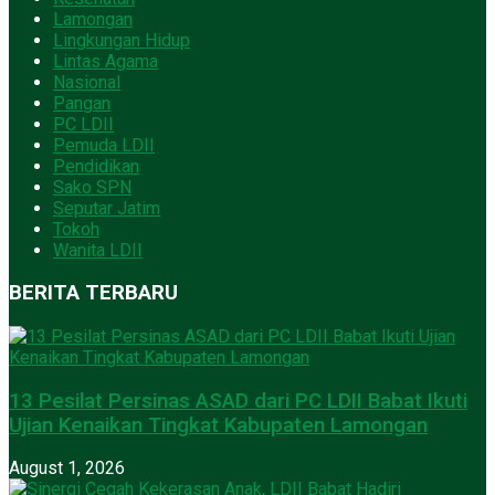
Lamongan
Lingkungan Hidup
Lintas Agama
Nasional
Pangan
PC LDII
Pemuda LDII
Pendidikan
Sako SPN
Seputar Jatim
Tokoh
Wanita LDII
BERITA TERBARU
13 Pesilat Persinas ASAD dari PC LDII Babat Ikuti
Ujian Kenaikan Tingkat Kabupaten Lamongan
August 1, 2026