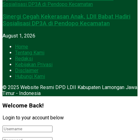
Sinergi Cegah Kekerasan Anak, LDII Babat Hadiri
Sosialisasi DP3A di Pendopo Kecamatan
August 1, 2026
Home
Tentang Kami
Redaksi
Kebijakan Privasi
Disclaimer
Hubungi Kami
© 2025 Website Resmi DPD LDII Kabupaten Lamongan Jawa
Timur - Indonesia
Welcome Back!
Login to your account below