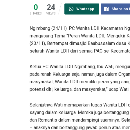
0
24
Whatsapp
Share on
SHARES
VIEWS
Ngimbang (24/11). PC Wanita LDII Kecamatan Ng
mengusung Tema “Peran Wanita LDII, Mengukir K
(23/11), Bertempat dimasjid Baabussalam desa K
seluruh Wanita LDII dari semua PAC se-Kecamat
Ketua PC Wanita LDII Ngimbang, Ibu Wati, mengu
pada ranah Keluarga saja, namun juga dalam Organ
masyarakat, Wanita LDII memiliki peran yang s
potensi diri, keluarga, dan masyarakat,” ucap Wati.
Selanjutnya Wati memaparkan tugas Wanita LDII di
sayang dalam keluarga. Mereka juga bertanggung
dan Romantis dalam mendampingi suaminya. Selain
– anaknya dan bertanggung jawab penuh atas mena