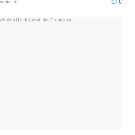
0
anita LDII