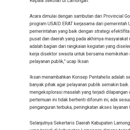
Kepala Sekolah di Lamongan.
Acara dimulai dengan sambutan dari Provincial 
program USAID ERAT kerjasama dari pemerintah U
pemerintahan yang baik dengan strategi efektifita
pusat dan daerah yang pada akhirnya masyarakat m
adalah bagian dari rangkaian kegiatan yang dise
kerja disektor swasta untuk bersama memikirkan da
pelayanan publik,” ucap Iksan
Iksan menambahkan Konsep Pentahelix adalah sesu
banyak pihak agar pelayanan publik semakin baik.
mengeksplorasi masalah yang terjadi dilapangan 
pertemuan ini tidak berhenti diforum ini, ada ses
penganguran terbuka, peningkatan akses layanan P
Selanjutnya Sekertaris Daerah Kabupaten Lamo