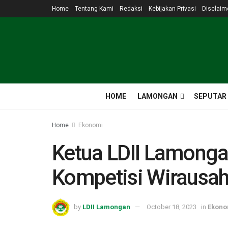
Home
Tentang Kami
Redaksi
Kebijakan Privasi
Disclaim
HOME
LAMONGAN
SEPUTAR
Home
Ekonomi
Ketua LDII Lamongan
Kompetisi Wirausah
by
LDII Lamongan
October 18, 2023
in
Ekono