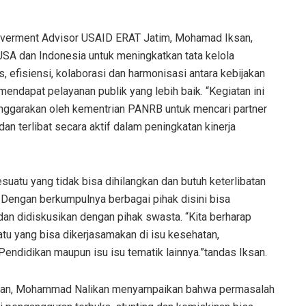
Goverment Advisor USAID ERAT Jatim, Mohamad Iksan,
SA dan Indonesia untuk meningkatkan tata kelola
s, efisiensi, kolaborasi dan harmonisasi antara kebijakan
endapat pelayanan publik yang lebih baik. “Kegiatan ini
lenggarakan oleh kementrian PANRB untuk mencari partner
n terlibat secara aktif dalam peningkatan kinerja
atu yang tidak bisa dihilangkan dan butuh keterlibatan
 Dengan berkumpulnya berbagai pihak disini bisa
dan didiskusikan dengan pihak swasta. “Kita berharap
uatu yang bisa dikerjasamakan di isu kesehatan,
endidikan maupun isu isu tematik lainnya.”tandas Iksan.
ngan, Mohammad Nalikan menyampaikan bahwa permasalah