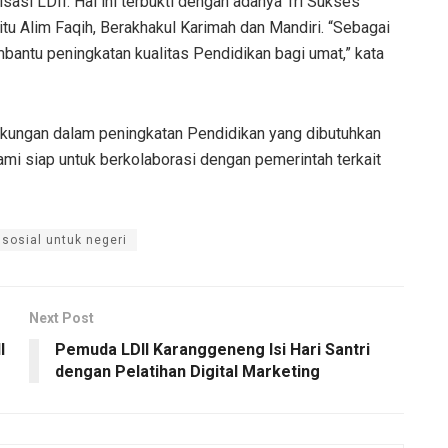
asi LDII. Hal ini terbukti dengan adanya Tri Sukses
tu Alim Faqih, Berakhakul Karimah dan Mandiri. “Sebagai
antu peningkatan kualitas Pendidikan bagi umat,” kata
ukungan dalam peningkatan Pendidikan yang dibutuhkan
ami siap untuk berkolaborasi dengan pemerintah terkait
sosial untuk negeri
Next Post
I
Pemuda LDII Karanggeneng Isi Hari Santri
dengan Pelatihan Digital Marketing