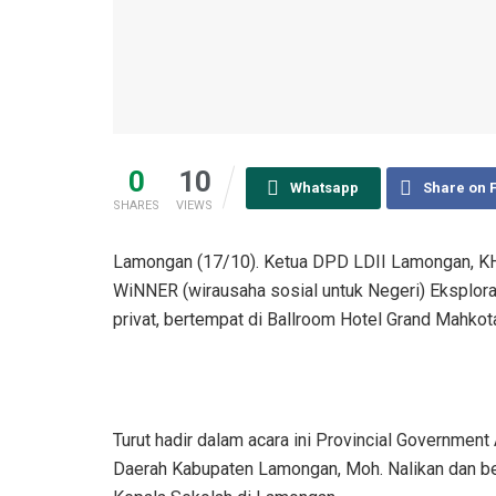
0
10
Whatsapp
Share on 
SHARES
VIEWS
Lamongan (17/10). Ketua DPD LDII Lamongan, KH.
WiNNER (wirausaha sosial untuk Negeri) Eksplor
privat, bertempat di Ballroom Hotel Grand Mahko
Turut hadir dalam acara ini Provincial Governme
Daerah Kabupaten Lamongan, Moh. Nalikan dan be