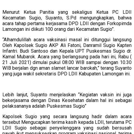
Menurut Ketua Panitia yang sekaligus Ketua PC LDII
Kecamatan Sugio, Suyanto, S.Pd mengungkapkan, bahwa
acara tahap pertama kerjasama DPD LDII dengan Forkopimda
Lamongan ini diikuti 100 orang dari Kecamatan Sugio”.
“Alhamdulillah acara vaksinasi masal ini ditunggui langsung
Oleh Kapolsek Sugio AKP Ali Fatoni, Danramil Sugio Kapten
Infantri. Budi Santoso dan Kepala UPT Puskesmas Sugio dr.
Kamal Mubarok. Acara yang berlangsung pada hari ini, Rabu (
21 Juli 2021) dimulai pukul 08.00 WIB sampai dengan 10.30
WIB berjalan dgn aman slamet lancar barokah,” terang Suyanto
yang juga wakil sekretaris DPD LDII Kabupaten Lamongan ini.
Lebih lanjut, Suyanto menjelaskan “Kegiatan vaksin ini juga
bekerjasama dengan Dinas Kesehatan dalam hal ini sebagai
pelaksananya adalah Puskesmas Sugio”
Kapolsek Sugio yang secara langsung hadir dalam acara
tersebut Mengucapkan terima kasih kepada LDII, terutama PC
LDII Sugio sebagai penyelenggara yang sudah bersusah
payah ikut mensukseskan program vaksinasi nasional. terima