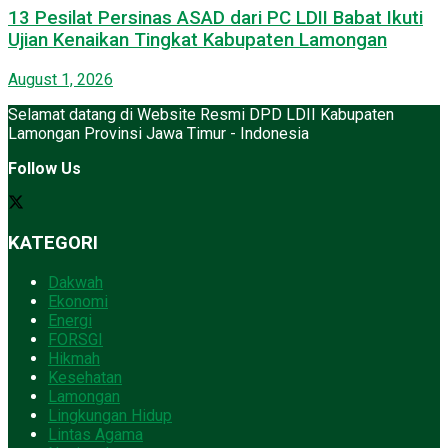
13 Pesilat Persinas ASAD dari PC LDII Babat Ikuti
Ujian Kenaikan Tingkat Kabupaten Lamongan
August 1, 2026
Selamat datang di Website Resmi DPD LDII Kabupaten
Lamongan Provinsi Jawa Timur - Indonesia
Follow Us
KATEGORI
Dakwah
Ekonomi
Energi
FORSGI
Hikmah
Kesehatan
Lamongan
Lingkungan Hidup
Lintas Agama