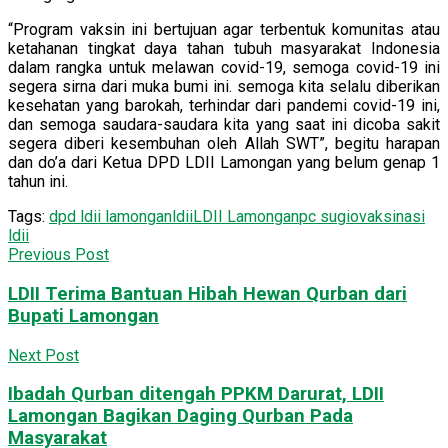
“Program vaksin ini bertujuan agar terbentuk komunitas atau
ketahanan tingkat daya tahan tubuh masyarakat Indonesia
dalam rangka untuk melawan covid-19, semoga covid-19 ini
segera sirna dari muka bumi ini. semoga kita selalu diberikan
kesehatan yang barokah, terhindar dari pandemi covid-19 ini,
dan semoga saudara-saudara kita yang saat ini dicoba sakit
segera diberi kesembuhan oleh Allah SWT”, begitu harapan
dan do’a dari Ketua DPD LDII Lamongan yang belum genap 1
tahun ini.
Tags:
dpd ldii lamongan
ldii
LDII Lamongan
pc sugio
vaksinasi
ldii
Previous Post
LDII Terima Bantuan Hibah Hewan Qurban dari
Bupati Lamongan
Next Post
Ibadah Qurban ditengah PPKM Darurat, LDII
Lamongan Bagikan Daging Qurban Pada
Masyarakat