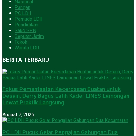
Nasional
Pangan
PC LDII
Pemuda LDII
Pendidikan
Sako SPN
Seputar Jatim
Tokoh
Wanita LDII
BERITA TERBARU
Fokus Pemanfaatan Kecerdasan Buatan untuk
Desain, Derry Bagus Latih Kader LINES Lamongan
Lewat Praktik Langsung
August 7, 2026
PC LDII Pucuk Gelar Pengajian Gabungan Dua