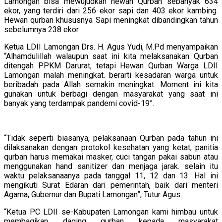
Lamongan bisa mewujudkan hewan Qurban sebanyak 634
ekor, yang terdiri dari 256 ekor sapi dan 403 ekor kambing.
Hewan qurban khususnya Sapi meningkat dibandingkan tahun
sebelumnya 238 ekor.
Ketua LDII Lamongan Drs. H. Agus Yudi, M.Pd menyampaikan
“Alhamdulillah walaupun saat ini kita melaksanakan Qurban
ditengah PPKM Darurat, tetapi Hewan Qurban Warga LDII
Lamongan malah meningkat. berarti kesadaran warga untuk
beribadah pada Allah semakin meningkat. Moment ini kita
gunakan untuk berbagi dengan masyarakat yang saat ini
banyak yang terdampak pandemi covid-19”.
“Tidak seperti biasanya, pelaksanaan Qurban pada tahun ini
dilaksanakan dengan protokol kesehatan yang ketat, panitia
qurban harus memakai masker, cuci tangan pakai sabun atau
menggunakan hand sanitizer dan menjaga jarak. selain itu
waktu pelaksanaanya pada tanggal 11, 12 dan 13. Hal ini
mengikuti Surat Edaran dari pemerintah, baik dari menteri
Agama, Gubernur dan Bupati Lamongan”, Tutur Agus.
“Ketua PC LDII se-Kabupaten Lamongan kami himbau untuk
membagikan daging qurban kepada masyarakat