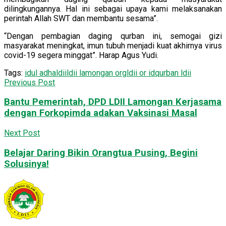
dilingkungannya. Hal ini sebagai upaya kami melaksanakan
perintah Allah SWT dan membantu sesama”.
“Dengan pembagian daging qurban ini, semogai gizi
masyarakat meningkat, imun tubuh menjadi kuat akhirnya virus
covid-19 segera minggat”. Harap Agus Yudi.
Tags:
idul adha
ldii
ldii lamongan org
ldii or id
qurban ldii
Previous Post
Bantu Pemerintah, DPD LDII Lamongan Kerjasama
dengan Forkopimda adakan Vaksinasi Masal
Next Post
Belajar Daring Bikin Orangtua Pusing, Begini
Solusinya!