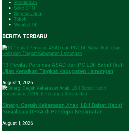
Pendidikan
Sako SPN
Seputar Jatim
Tokoh
Wanita LDII
BERITA TERBARU
13 Pesilat Persinas ASAD dari PC LDII Babat Ikuti
Ujian Kenaikan Tingkat Kabupaten Lamongan
August 1, 2026
Sinergi Cegah Kekerasan Anak, LDII Babat Hadiri
Sosialisasi DP3A di Pendopo Kecamatan
August 1, 2026