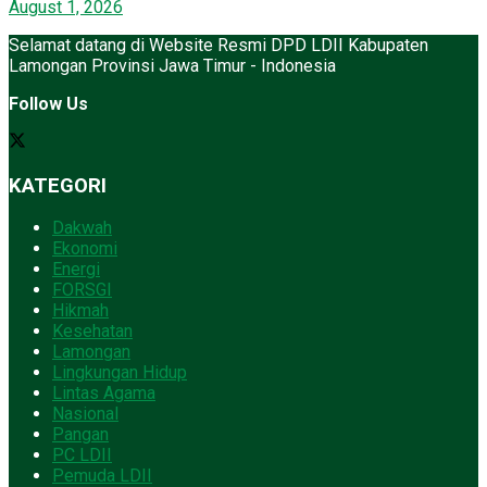
August 1, 2026
Selamat datang di Website Resmi DPD LDII Kabupaten
Lamongan Provinsi Jawa Timur - Indonesia
Follow Us
KATEGORI
Dakwah
Ekonomi
Energi
FORSGI
Hikmah
Kesehatan
Lamongan
Lingkungan Hidup
Lintas Agama
Nasional
Pangan
PC LDII
Pemuda LDII