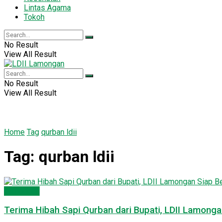
Lintas Agama
Tokoh
No Result
View All Result
No Result
View All Result
Home
Tag
qurban ldii
Tag:
qurban ldii
Lamongan
Terima Hibah Sapi Qurban dari Bupati, LDII Lamong