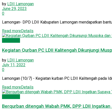
by
LDII Lamongan
June 29, 2023
0
Lamongan- DPD LDII Kabupaten Lamongan mendapatkan bantuan hi
Read more
Details
Lamongan
Kegiatan Qurban PC LDII Kalitengah Dikunjungi Mus
by
LDII Lamongan
July 11, 2022
0
Lamongan (10/7) - Kegiatan kurban PC LDII Kalitengah pada Idu
Read more
Details
Lamongan
Berqurban ditengah Wabah PMK, DPP LDII Ingatkan 