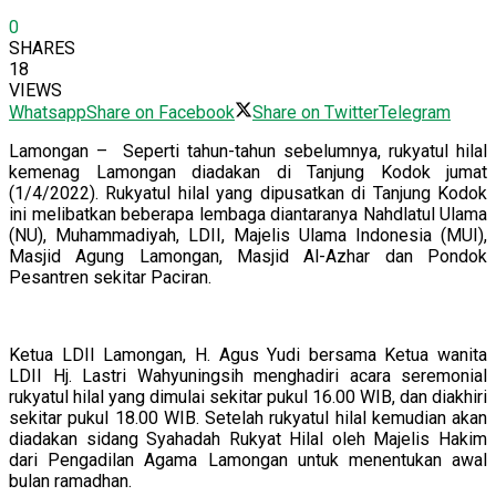
0
SHARES
18
VIEWS
Whatsapp
Share on Facebook
Share on Twitter
Telegram
Lamongan – Seperti tahun-tahun sebelumnya, rukyatul hilal
kemenag Lamongan diadakan di Tanjung Kodok jumat
(1/4/2022). Rukyatul hilal yang dipusatkan di Tanjung Kodok
ini melibatkan beberapa lembaga diantaranya Nahdlatul Ulama
(NU), Muhammadiyah, LDII, Majelis Ulama Indonesia (MUI),
Masjid Agung Lamongan, Masjid Al-Azhar dan Pondok
Pesantren sekitar Paciran.
Ketua LDII Lamongan, H. Agus Yudi bersama Ketua wanita
LDII Hj. Lastri Wahyuningsih menghadiri acara seremonial
rukyatul hilal yang dimulai sekitar pukul 16.00 WIB, dan diakhiri
sekitar pukul 18.00 WIB. Setelah rukyatul hilal kemudian akan
diadakan sidang Syahadah Rukyat Hilal oleh Majelis Hakim
dari Pengadilan Agama Lamongan untuk menentukan awal
bulan ramadhan.