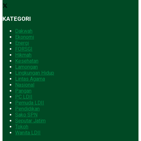
KATEGORI
Dakwah
Ekonomi
Energi
FORSGI
Hikmah
Kesehatan
Lamongan
Lingkungan Hidup
Lintas Agama
Nasional
Pangan
PC LDII
Pemuda LDII
Pendidikan
Sako SPN
Seputar Jatim
Tokoh
Wanita LDII