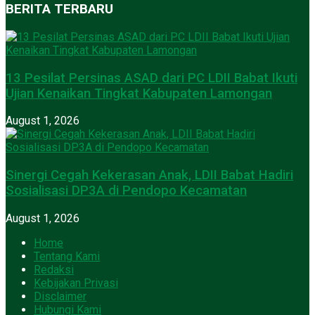
BERITA TERBARU
13 Pesilat Persinas ASAD dari PC LDII Babat Ikuti
Ujian Kenaikan Tingkat Kabupaten Lamongan
August 1, 2026
Sinergi Cegah Kekerasan Anak, LDII Babat Hadiri
Sosialisasi DP3A di Pendopo Kecamatan
August 1, 2026
Home
Tentang Kami
Redaksi
Kebijakan Privasi
Disclaimer
Hubungi Kami