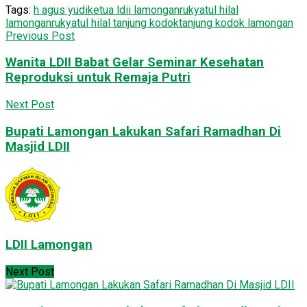
Tags:
h agus yudi
ketua ldii lamongan
rukyatul hilal
lamongan
rukyatul hilal tanjung kodok
tanjung kodok lamongan
Previous Post
Wanita LDII Babat Gelar Seminar Kesehatan
Reproduksi untuk Remaja Putri
Next Post
Bupati Lamongan Lakukan Safari Ramadhan Di
Masjid LDII
LDII Lamongan
Next Post