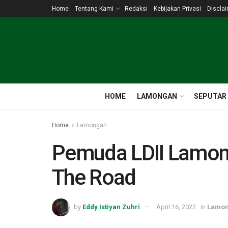
Home
Tentang Kami
Redaksi
Kebijakan Privasi
Discla
HOME
LAMONGAN
SEPUTAR
Home
Lamongan
Pemuda LDII Lamong
The Road
by
Eddy Istiyan Zuhri
April 16, 2022
in
Lamo