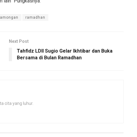
h lain” Pungkasnya.
Lamongan
ramadhan
Next Post
Tahfidz LDII Sugio Gelar Ikhtibar dan Buka
Bersama di Bulan Ramadhan
 cita yang luhur.