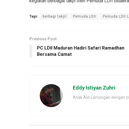
kegiatan berbagai takjil oleh Pemuda LDII didaera
Tags:
berbagi takjil
Pemuda LDII
Pemuda LDII 
Previous Post
PC LDII Maduran Hadiri Safari Ramadhan
Bersama Camat
Eddy Istiyan Zuhri
Anak Asli Lamongan dengan cita