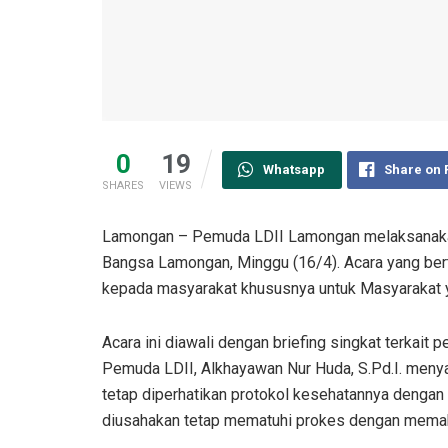
0
19
Whatsapp
Share on
SHARES
VIEWS
Lamongan – Pemuda LDII Lamongan melaksanakan
Bangsa Lamongan, Minggu (16/4). Acara yang bert
kepada masyarakat khususnya untuk Masyarakat y
Acara ini diawali dengan briefing singkat terkait 
Pemuda LDII, Alkhayawan Nur Huda, S.Pd.I. meny
tetap diperhatikan protokol kesehatannya dengan
diusahakan tetap mematuhi prokes dengan memak