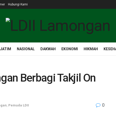
imer
Hubungi Kami
 JATIM
NASIONAL
DAKWAH
EKONOMI
HIKMAH
KESEH
an Berbagi Takjil On
0
ngan
,
Pemuda LDII