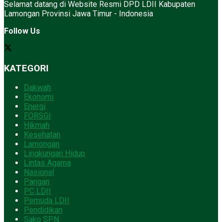
Selamat datang di Website Resmi DPD LDII Kabupaten
Lamongan Provinsi Jawa Timur - Indonesia
Follow Us
KATEGORI
Dakwah
Ekonomi
Energi
FORSGI
Hikmah
Kesehatan
Lamongan
Lingkungan Hidup
Lintas Agama
Nasional
Pangan
PC LDII
Pemuda LDII
Pendidikan
Sako SPN