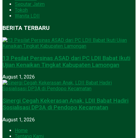
Seputar Jatim
Tokoh
Wanita LDII
BERITA TERBARU
13 Pesilat Persinas ASAD dari PC LDII Babat Ikuti
Ujian Kenaikan Tingkat Kabupaten Lamongan
August 1, 2026
Sinergi Cegah Kekerasan Anak, LDII Babat Hadiri
Sosialisasi DP3A di Pendopo Kecamatan
August 1, 2026
Home
Tentang Kami