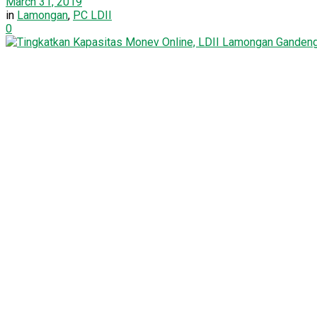
March 31, 2019
in
Lamongan
,
PC LDII
0