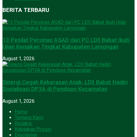
BERITA TERBARU
13 Pesilat Persinas ASAD dari PC LDII Babat Ikuti
Ujian Kenaikan Tingkat Kabupaten Lamongan
August 1, 2026
Sinergi Cegah Kekerasan Anak, LDII Babat Hadiri
Sosialisasi DP3A di Pendopo Kecamatan
August 1, 2026
Home
Tentang Kami
Redaksi
Kebijakan Privasi
Disclaimer