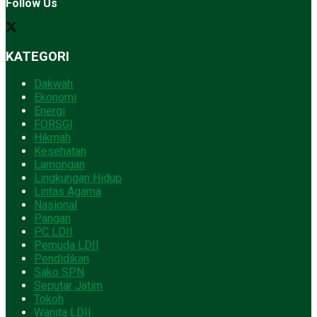
Follow Us
KATEGORI
Dakwah
Ekonomi
Energi
FORSGI
Hikmah
Kesehatan
Lamongan
Lingkungan Hidup
Lintas Agama
Nasional
Pangan
PC LDII
Pemuda LDII
Pendidikan
Sako SPN
Seputar Jatim
Tokoh
Wanita LDII